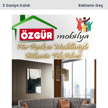
2 Saniye Kaldı
Reklamı Geç
10:43
Nermin Güner Vefat Etti
Anasayfa
“Unutulan Kanatlar ve
Susturulan Fabrikalar”
01-11-2025 09:16
Abone Ol