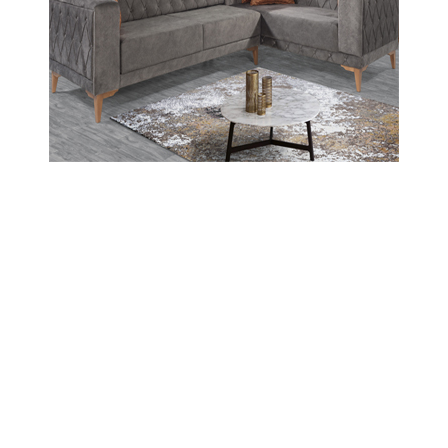
İsmail Erdal
“Unutulan Kanatlar ve Susturulan
Fabrikalar”
Toplu iğne bile üretemediğimizi
söyleyenlere inat, biz bir zamanlar
uçak üreten bir ülkeydik.
Evet, yanlış duymadınız:
Cumhuriyet’in ilk yıllarında, yani 1926
ile 1942 yılları arasında, 7 ayrı
modelde 212 uçak üretmiş bir