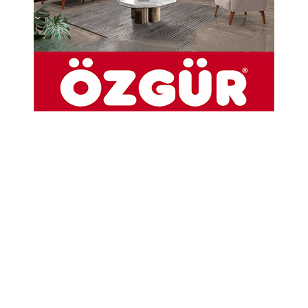
İsmail Erdal
24 KASIM ÖĞRETMENLER GÜNÜ:
BURUK AMA ONURLU BİR SELAM
Emekli Bir Eğitimci Olarak Tüm
Öğretmenlerimize
Sevgili öğretmenlerim,
Bugün 24 Kasım…
Bir takvim yaprağı sadece.