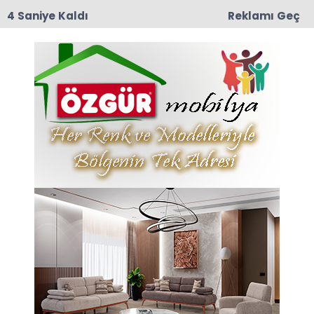
3 Saniye Kaldı
Reklamı Geç
12:57
TRT Belgesel’den Taşova Çiçek Bamyası
Belgeseli: 9 Ağustos Pazar Günü Yayında!
Anasayfa
24 KASIM ÖĞRETMENLER
GÜNÜ:
24-11-2025 15:14
Abone Ol