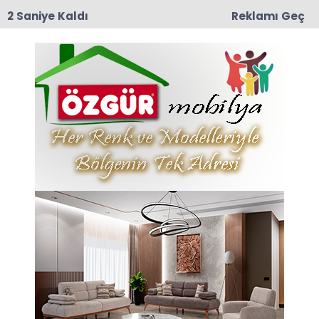
1 Saniye Kaldı
Reklamı Geç
19:38
Sonisa (Uluköy) Bölge Tarihini Yeniden Yazabilir
mi?
Anasayfa
BİR VEFA BORCU, BİR
HATIRAYI YAŞATMA ÇABASI
22-05-2026 23:33
Abone Ol