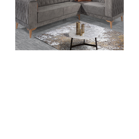
İsmail Erdal
İRAN’A SALDIRI: HEDEF GÜVENLİK DEĞİL,
ENERJİ VE GÜÇ
Dünya yine tanıdık bir senaryonun
yeni sahnesine uyandı. İsrail ve
Amerika’nın İran’a yönelik askeri
hamleleri, her zaman olduğu gibi
güvenlik, tehdit ve istikrar
gerekçeleriyle açıklanıyor. Bu sözleri