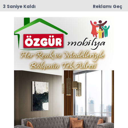
2 Saniye Kaldı
Reklamı Geç
09:38
Taşova’nın Turizm Göz Bebeği Boraboy’da 21.
Şenlik Coşkusu
Anasayfa
İRAN’A SALDIRI: HEDEF
GÜVENLİK DEĞİL, ENERJİ VE
GÜÇ
02-03-2026 11:04
Abone Ol