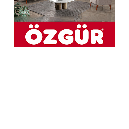
Bayramlar; yalnızca takvimde yer
alan günler değil, İNSANLIĞIN
VİCDANINI YOKLADIĞI ZAMANLARDIR.
Bir sofranın başında tok oturup
dünyanın başka bir köşesinde
AÇLIKLA SINANAN ÇOCUKLARI
görmezden geliyorsak, bayramın
ruhunu anlamış sayılmayız.
Bugün dileğim; SAVAŞLARIN
SUSTUĞU, SİLAHLARIN DEĞİL SÖZÜN