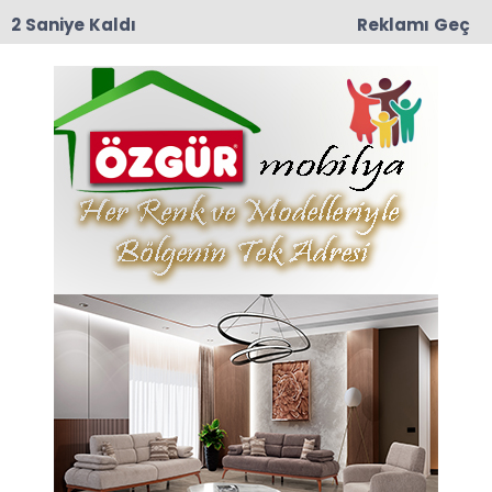
1 Saniye Kaldı
Reklamı Geç
10:29
Meliha Üstün Vefat Etti
Anasayfa
Bugün Dilediğim
19-03-2026 09:26
Abone Ol
İsmail Erdal