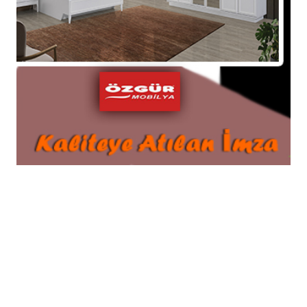
Özgür Mobilya
Yeşilırmak Mah. Atatürk Bulvarı No: 2 Taşova /
AMASYA
0.358.312 11 18
© 2026 Tüm hakları saklıdır. Sistem : Gazisoft
Haber
Yazılımı