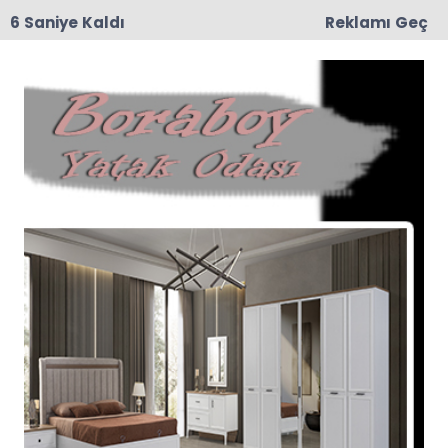
6 Saniye Kaldı
Reklamı Geç
15:25
İYİ Parti Taşova İlçe Teşkilatından Eş Zamanlı
Basın Açıklaması: "İhanetin Zaman Aşımı Yoktur!"
Tümü
Deneme
Avukatlar
Balıkçılar
Firma Rehberi