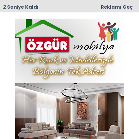
1 Saniye Kaldı
Reklamı Geç
10:29
Meliha Üstün Vefat Etti
Anasayfa
“Destek Çayı’nın
Çağlayan Hatıraları”
16-09-2025 12:42
Güncelleme : 16-09-2025 13:17
Abone Ol