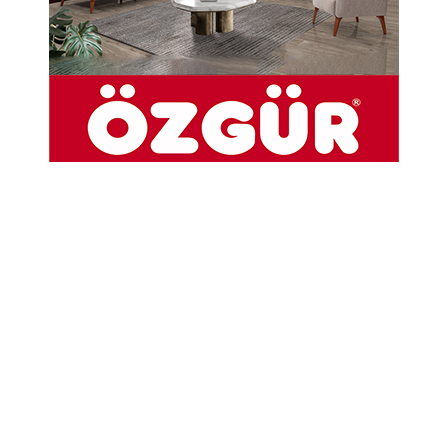
İsmail Erdal
1950’li yılların çocukluğumda
gözümü açtığım dünya, mandaların
böğürtüsüyle, tarlaların bereketiyle
ve coşkun akan Destek Çayı’nın
sesiyle doluydu. Çocukluk dünyamın
en güçlü hatıraları bu ırmağın
kenarında saklıdır.
Destek Çayı, adını doğduğu
topraklardan, Destek Köyü