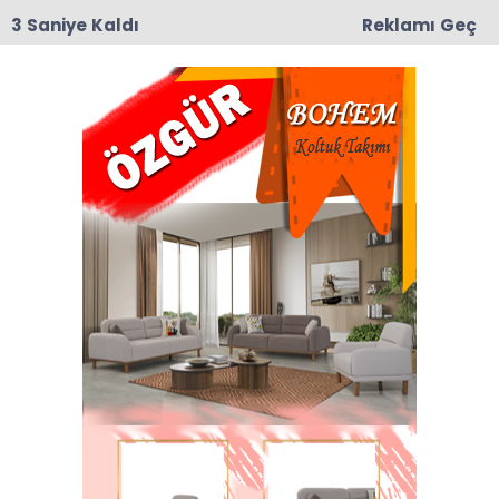
3 Saniye Kaldı
Reklamı Geç
15:17
Taşova’da Sanayi Deresi Çalışmaları Durma
Noktasına Geldi: Mahalle Sakinleri ve Esnaf Tepkili
Anasayfa
NECDET CANİK’E AÇIK
MEKTUP
23-11-2025 01:58
Güncelleme : 23-11-2025 22:37
Abone Ol