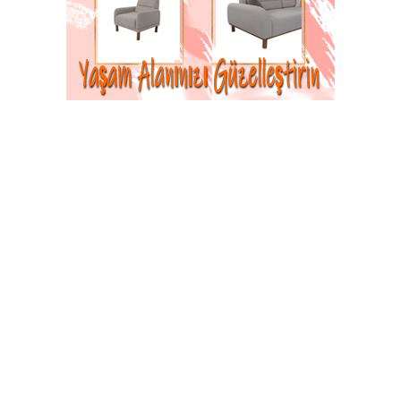
İsmail Erdal
NECDET CANİK’E AÇIK MEKTUP
“Biz Söyleyince Hain, Cemil Çiçek
Söyleyince Hakikat…”
İsmail Erdal
Sevgili dostum Necdet,
Gönderdiğin videoda konuşan kişi,
yıllarca AKP’nin en kritik