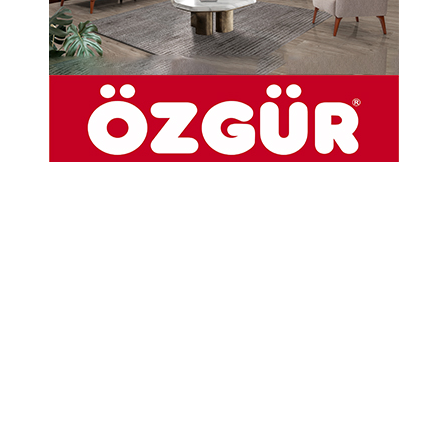
Bazan dalar giderim. Uzunca gezer
dolaşırım dünde. Özellikle aklımın
erdiği 70'lerden başlayarak on
senelik bir zamanda dolanır
dururum. Bimafir şurada bimafir
burada, dağda taşta tarlada,
yaylada, şârde, ovada, bayırda, evde.
Çağıl çağıl akan ırmaktan bacağımı
dizime kadar sıvar geçerim. Oña
buña gücerim...
1831 yılı Nüfus kayıtlarını okurken