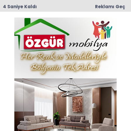
3 Saniye Kaldı
Reklamı Geç
12:57
TRT Belgesel’den Taşova Çiçek Bamyası
Belgeseli: 9 Ağustos Pazar Günü Yayında!
Anasayfa
TARİHİN DİLİNDEN
07-11-2024 14:30
Abone Ol
Enver Seyhan