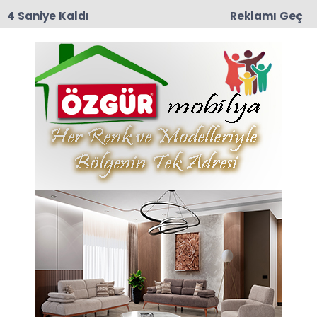
3 Saniye Kaldı
Reklamı Geç
12:57
TRT Belgesel’den Taşova Çiçek Bamyası
Belgeseli: 9 Ağustos Pazar Günü Yayında!
Anasayfa
RECEP HAFIZ ve
TAŞOVA’DAN BİR HATIRA
27-02-2026 14:00
Abone Ol