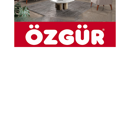
Enver Seyhan
Taşova’da bir yerde oturunca
yanıma gelen insanlarla
tanışıyorum.
Adımı söyleyince, benimle
tanıştığından dolayı
memnuniyetini ifade edenler
oluyor.
Bazılarıyla uzunca oturuyorum.