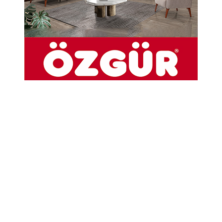
Köy Minibüsü
Para olur olmaz biner giderdik
Sözümüzde durur geri öderdik
Mazotu biterse iner (y)iterdik
Kahrımızı çekti Köy minibüsü
Kıliması doğaldı açardık camı
Unuturduk içinde kederi gamı