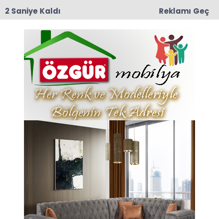
1 Saniye Kaldı
Reklamı Geç
09:38
Taşova’nın Turizm Göz Bebeği Boraboy’da 21.
Şenlik Coşkusu
Anasayfa
ÇELTEK BABA (BİDEVİ)
04-12-2024 21:12
Abone Ol
Enver Seyhan