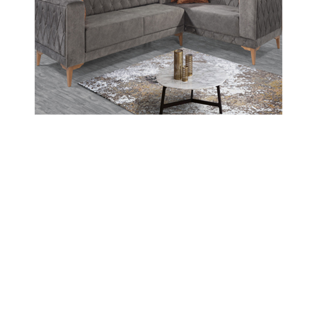
Belli ki bu şahıslar doğdukları
büyüdükleri yörelerde ilimle - bilimle
temas ediyorlar. Toplumda askeri
yönleriyle öne çıkıyorlar, ilmi yönden
de seviye ve seciye itibariyle ağır
bastıkları görülüyor. Öyle olmasa
isimleri dilden dile, gönülden gönüle
bu günlere ulaşmaz.
Taşova ve Erbaa yöresinde henüz
bilinen ve tanınan Çeltek Baba gibi
kişilerin araştırılmaya ihtiyacı