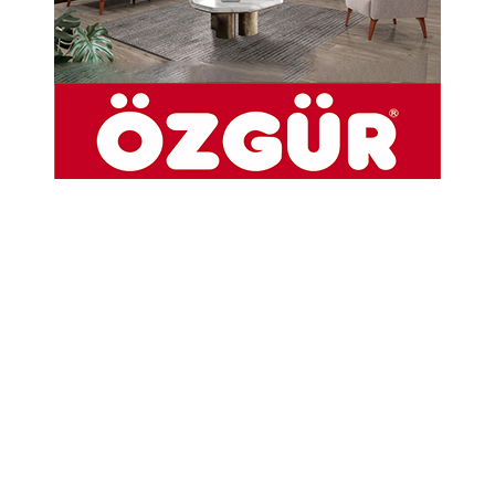
Enver Seyhan
BOLADAN KÖYÜ SÜLALE İSİMLERİ
(Kumluca Köyü)
Tarih: 1831
1257 / Baladan
1575 / Boladanlu
1831 / Boladan
1928 / Boladan