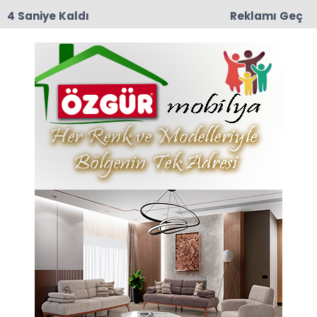
3 Saniye Kaldı
Reklamı Geç
17:37
RECEP ÇOLAK VEFAT ETTİ
Anasayfa
BOLADAN KÖYÜ SÜLALE
İSİMLERİ
11-10-2024 09:25
Abone Ol