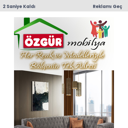
1 Saniye Kaldı
Reklamı Geç
09:02
Muhtar Harun Zorlu’nun Kederli Günü
Anasayfa
Seçilmiş Şiirlerle Sohbet…
08-07-2026 10:06
Güncelleme : 08-07-2026 14:27
Abone Ol