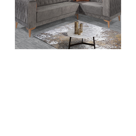
Naci Konyar
Halden şikayet şarkın ezeli
dertlerinden ve Kadim zamanların
hastalığıdır. Herkesin halden
şikayetçi olduğu bir zamanı
yaşıyoruz. Bir dokun, bin ah işit. Şair
Azmi-i Amidi hastalığın çaresine
mısraları ile seslenerek; tavsiyede
bulunuyor;
İtiraz ko, bozuldu gülşen-i alem deyu