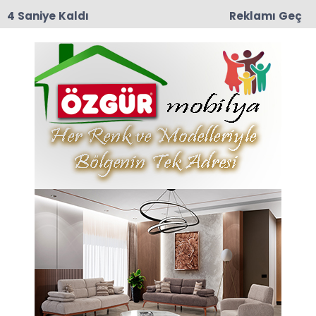
3 Saniye Kaldı
Reklamı Geç
12:57
TRT Belgesel’den Taşova Çiçek Bamyası
Belgeseli: 9 Ağustos Pazar Günü Yayında!
Anasayfa
Daşuva’nın Valisi
11-07-2024 09:44
Abone Ol
Hakkı Biçer