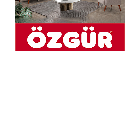
Hakkı Biçer
Taşova Cumhuriyet Döneminde 1923 den
1944 yılına kadar, Tokat İli Erbaa İlçesine
bağlı olarak kaldı. Bu devirde adı
Yemişenbükü idi. Taşova 04.08.1944
tarihinde 4448 sayılı Bakanlar Kurulu
Kararı ile bağımsız bir ilçe olmuştur.
Tokat İline ulaşımın güç olması ve
hizmetlerinin gecikmesi sonucu 1953
yılında alınan Bakanlar Kurulu Kararı ile
ilçe, Tokat İlinden ayrılarak, AMASYA ilinin