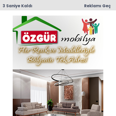
2 Saniye Kaldı
Reklamı Geç
10:29
Taşova İlçe Emniyet Müdürlüğü’ne Emniyet Amiri
Bünyamin Dede Atandı
Anasayfa
Bugün Doğum Günü
Daşuva’nın
04-08-2022 08:32
Güncelleme : 04-08-2022 08:34
Abone Ol