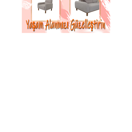
Gültekin ERDAL
Bu da nerden çıktı dediniz mi?
Belki!
Gözümüzün önünde akıp giden
kültürlerimizden sadece biridir
Simsim.
Konfüçyüs, bir devleti yıkmak
isterseniz önce dilini tahrip edin
demiş.