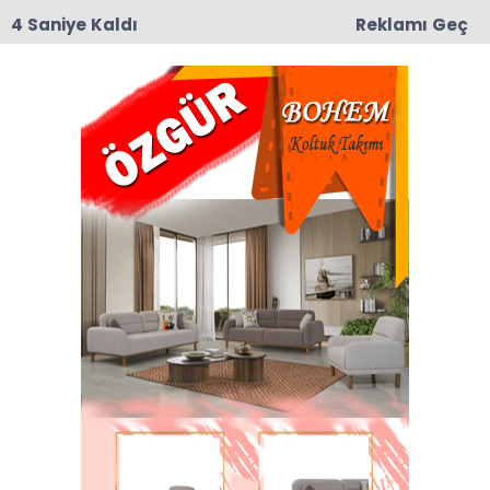
3 Saniye Kaldı
Reklamı Geç
15:17
Taşova’da Sanayi Deresi Çalışmaları Durma
Noktasına Geldi: Mahalle Sakinleri ve Esnaf Tepkili
Anasayfa
TAŞOVA SİMSİMİ
31-07-2024 14:22
Güncelleme : 31-07-2024 18:10
Abone Ol