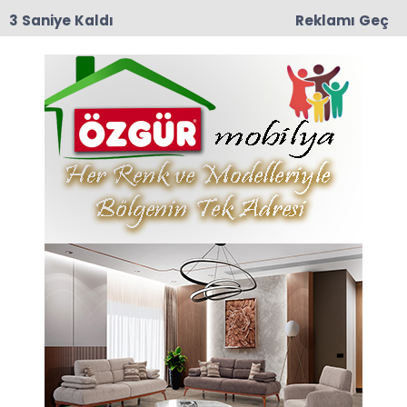
3 Saniye Kaldı
Reklamı Geç
09:38
Taşova’nın Turizm Göz Bebeği Boraboy’da 21.
Şenlik Coşkusu
Anasayfa
Taşova
Yeşilırmak’ta Taşkın Alarmı Devam Ediyor
Yeşilırmak’ta Taşkın
Alarmı Devam Ediyor
20-05-2026 15:28
Abone Ol