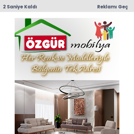
1 Saniye Kaldı
Reklamı Geç
12:56
18. Geleneksel Makmarardı Yayla Şenlikleri
Başlıyor: 3 Gün Boyunca Dolu Dolu Eğlence!
Tümü
Spor
Amatör
Genel
Müzi
Taşova