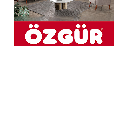
Çambükü köyü mevkiinde otomobil takla attı
02-08-2026 18:37
Chp Taşova da İstifalar
29-07-2026 19:24