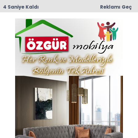
3 Saniye Kaldı
Reklamı Geç
09:03
Yeşilırmak Mahallesi Eski muhtarlarından
Mustafa Darıcı Vefat Etti
Anasayfa
Taşova
İlknur Gürkan Toprağa Veridi
İlknur Gürkan Toprağa
Veridi
14-05-2026 15:10
Abone Ol