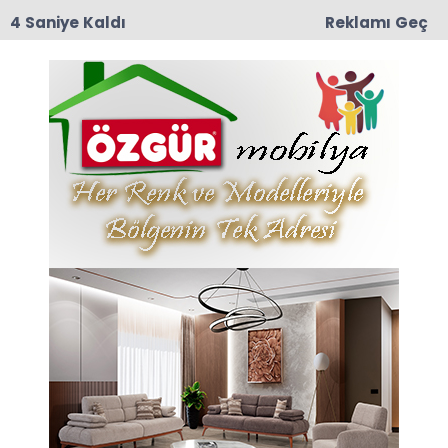
3 Saniye Kaldı
Reklamı Geç
12:57
TRT Belgesel’den Taşova Çiçek Bamyası
Belgeseli: 9 Ağustos Pazar Günü Yayında!
Anasayfa
EĞİTİM
Taşova’da Bahar
Coşkusu: Emine Bursalı
İmam Hatip’te Unutulmaz
Şenlik!
Taşova Emine Bursalı İmam Hatip Ortaokulu