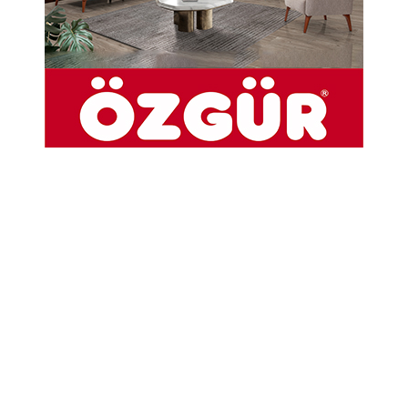
öğrencileri, baharın gelişini Gençlik Merkezi
gönüllüleri ile birlikte düzenlenen muhteşem bir
şenlikle kutladı. “Merkezim Her Yerde” ve “Baharı
Karşılıyoruz” projeleri kapsamında okul
bahçesinde gerçekleştirilen etkinlikler, renkli
görüntülere sahne oldu.
13-05-2026 15:36
Güncelleme : 13-05-2026 15:39
Abone Ol