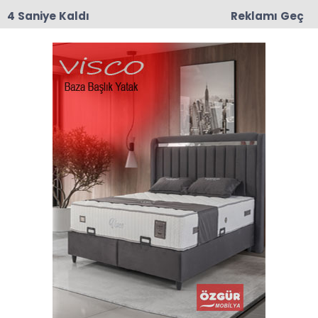
4 Saniye Kaldı
Reklamı Geç
00:03
CHP Taşova'da Mustafa Korkmaz İlçe Başkanı
Olarak Atandı
Anasayfa
Taşova
Cenazeler Defnedildi
Cenazeler Defnedildi
09-05-2026 16:29
Abone Ol