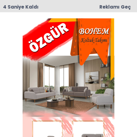
3 Saniye Kaldı
Reklamı Geç
09:19
Taşova’da Andıran ve Mülkbükü Köylerinde
Asfalt Yama Çalışmaları Başladı
Anasayfa
Taşova
Taşova Çağpar Caddesinde Trafik kazası #taşova
#trafikkazası
Taşova Çağpar
Caddesinde Trafik kazası
#taşova #trafikkazası
25-06-2026 18:41