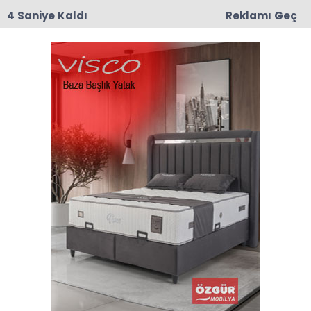
3 Saniye Kaldı
Reklamı Geç
00:03
CHP Taşova'da Mustafa Korkmaz İlçe Başkanı
Olarak Atandı
Anasayfa
Taşova
Yaylasaray Köyünde Heyelan Can Kaybı Yok, Maddi
Hasar Büyük
Yaylasaray Köyünde
Heyelan Can Kaybı Yok,
Maddi Hasar Büyük
17-05-2026 21:15