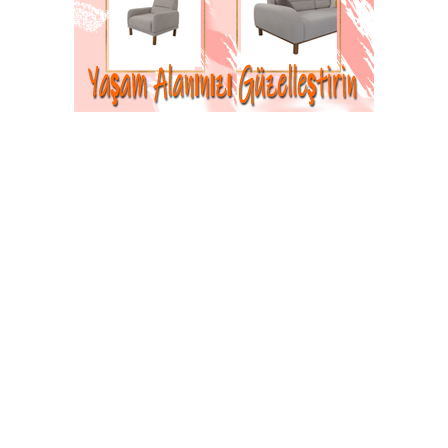
Köyü’nde, köy camisinin büyük bir eksikliğini
giderecek olan morg yapımı, musalla taşı
kapatma işlemi ve çevre düzenlemesi
çalışmaları dualarla başladı. Proje, köy
derneğinin büyük katkılarıyla hayata geçiriliyor.
17-05-2026 10:14
Abone Ol