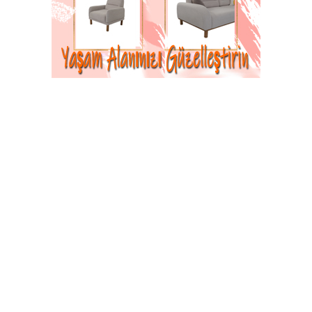
Naci Özkan
Kanuni Sultan Süleyman, kızı Mihrimah Sultan’ı; zeki
bir devlet adamı olan Rüstem Paşa’ya vermek istiyordu.
Rüstem Paşa bu sırada Diyarbakır Valisi’ydi. Saraya
damat olacağı duyulunca hakkında bir sürü dedikodu
çıkarıldı.
Bunların en önemlisi, Rüstem Paşa’da cüzzam hastalığı
bulunduğu iddiasıydı.
Kanuni, sarayın hekimbaşını çağırarak cüzzam
hastalığının en çok tanınan belirtisinin ne olduğunu
sordu.