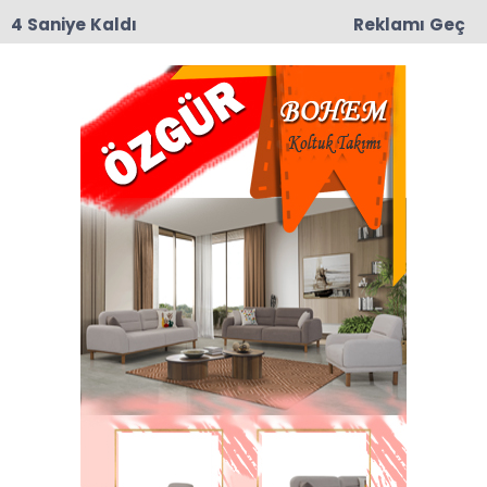
3 Saniye Kaldı
Reklamı Geç
15:17
Taşova’da Sanayi Deresi Çalışmaları Durma
Noktasına Geldi: Mahalle Sakinleri ve Esnaf Tepkili
Anasayfa
'Nasip ve Nasipsizlik
üzerine iki hikaye' NASİP…
30-01-2020 10:39
Abone Ol