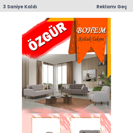
2 Saniye Kaldı
Reklamı Geç
09:03
Yeşilırmak Mahallesi Eski muhtarlarından
Mustafa Darıcı Vefat Etti
Anasayfa
DAĞLIK KARABAĞ ve PKK
26-10-2020 10:17
Abone Ol
Naci Özkan