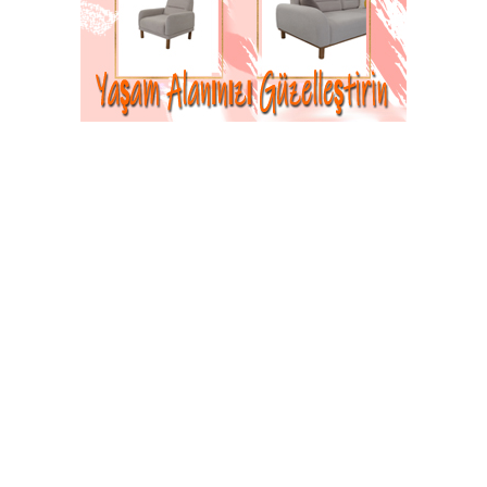
Dağlık Karabağ,
Türkiye’nin dibinde kurulmak istenen bir terör
devletidir. Ermenilerin sinsice 30 yıldır PKK’lıların
eğitim yaptırdığı ve sınırımızdan sızmalar ile Türkiye’ye
saldırdıkları bir kamp alını adeta. PKK ve örgütün
Suriye’deki yapılanması içindeki Ermeni “Nubar
Ozaryan Taburu”na bağlı teröristlerin Karabağ’da 7
kamp kurduğu tespit edildi. Cumhurbaşkanımız Erdoğan
bu gün Kayseri’deki konuşmasında, “Eğip bükmeden
açıkça söylüyorum, Türkiye’nin Güney sınırlarında bir
terör devleti kurulmak isteniyor. Asla buna izin