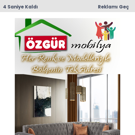
3 Saniye Kaldı
Reklamı Geç
09:03
Yeşilırmak Mahallesi Eski muhtarlarından
Mustafa Darıcı Vefat Etti
Mehmet Haberleri
Son dakika Mehmet haberleri ve Mehmet
haberleri ile ilgili tüm sıcak gelişmeleri
sayfamızdan takip edebilirsiniz.
Mehmet ile ilgili 50 haber listeleniyor.