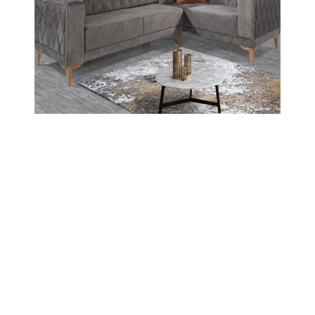
Taşova Orman İşletme Müdürlüğü’nde
Görev Değişimi: Mehmet Ali Eşkioğlu
Göreve Başladı