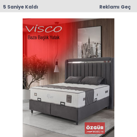
4 Saniye Kaldı
Reklamı Geç
10:43
Nermin Güner Vefat Etti
Anasayfa
VEFAT
Hafize Bilgenc Vefat Etti
İlçemize bağlı Dörtyol köy halkından merhum
Mehmet Bilgencin eşi, Kadir Bilgencin annesi
Hafize Bilgenc vefat etti.
08-03-2026 10:16