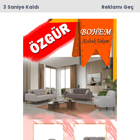
2 Saniye Kaldı
Reklamı Geç
15:17
Taşova’da Sanayi Deresi Çalışmaları Durma
Noktasına Geldi: Mahalle Sakinleri ve Esnaf Tepkili
Anasayfa
VEFAT
Kadir Dede 47 Yaşında
Vefat Etti
Aslen ilçemize bağlı Dereli köyü halkından olup
Kayseri de ikamet eden merhum Mehmet
Dede’nin oğlu Kadir Dede 47 yaşında vefat etti.