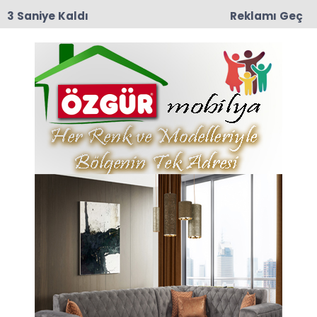
2 Saniye Kaldı
Reklamı Geç
09:03
Yeşilırmak Mahallesi Eski muhtarlarından
Mustafa Darıcı Vefat Etti
Anasayfa
VEFAT
Hamide Düzgün Vefat Etti
İlçemize bağlı Ballıca (Darma) köyü
insanlardan merhum Mehmet Düzgün'ün eşi,
İbrahim Düzgün, Mukaddes Düzgün, merhum
İsmail Düzgün ve Hatice Düzgün'ün anneleri
Hamide Düzgün (81), 14 Haziran 2026 Pazar
günü hayatını kaybetti.