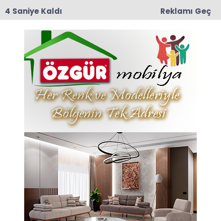
3 Saniye Kaldı
Reklamı Geç
10:29
Taşova İlçe Emniyet Müdürlüğü’ne Emniyet Amiri
Bünyamin Dede Atandı
Ekonomi Haberleri
Son dakika Ekonomi haberleri ve Ekonomi
haberleri ile ilgili tüm sıcak gelişmeleri
sayfamızdan takip edebilirsiniz.
Ekonomi ile ilgili 50 haber listeleniyor.