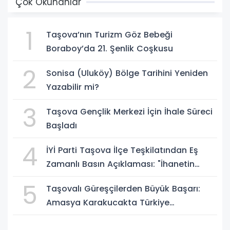
Çok Okunanlar
1
Taşova’nın Turizm Göz Bebeği
Boraboy’da 21. Şenlik Coşkusu
2
Sonisa (Uluköy) Bölge Tarihini Yeniden
Yazabilir mi?
3
Taşova Gençlik Merkezi İçin İhale Süreci
Başladı
4
İYİ Parti Taşova İlçe Teşkilatından Eş
Zamanlı Basın Açıklaması: "İhanetin
Zaman Aşımı Yoktur!"
5
Taşovalı Güreşçilerden Büyük Başarı:
Amasya Karakucakta Türkiye
Şampiyonu!