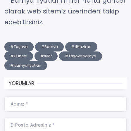
Bamya fiyatlarını her hafta güncel
olarak web sitemiz üzerinden takip
edebilirsiniz.
#Taşova
#Bamya
#11Haziran
#Güncel
#fiyat
#Taşovabamya
#bamyafiyatları
YORUMLAR
Adınız *
E-Posta Adresiniz *