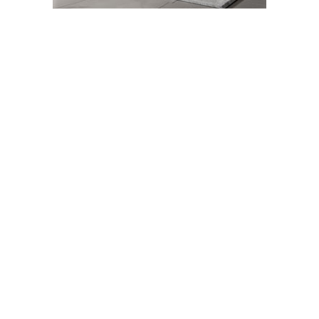
TBMM Genel Kurulu’nda Amasya Çiçek
Bamyası Gündemi: "Taşovalı Üreticinin
Alın Terine Haksızlık Yapılıyor"