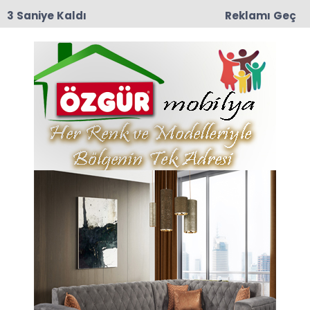
3 Saniye Kaldı
Reklamı Geç
09:03
Yeşilırmak Mahallesi Eski muhtarlarından
Mustafa Darıcı Vefat Etti
Anasayfa
Dr Osman'a...
17-10-2025 09:29
Güncelleme : 17-10-2025 18:02
Abone Ol