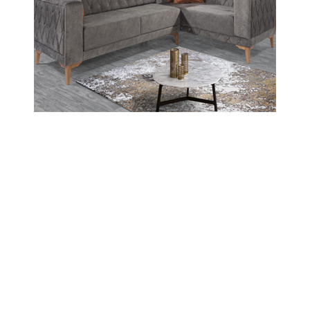
Celal Güner
Dr Osman'a...