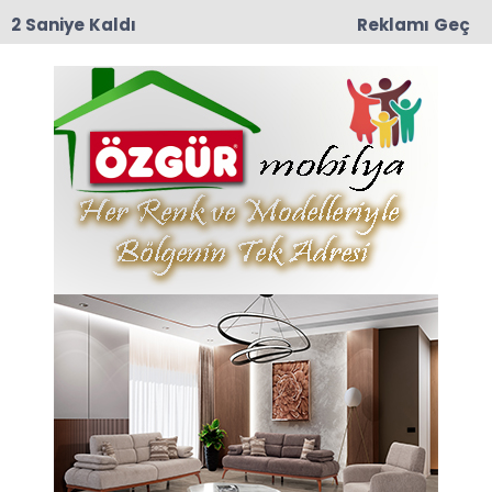
1 Saniye Kaldı
Reklamı Geç
12:56
18. Geleneksel Makmarardı Yayla Şenlikleri
Başlıyor: 3 Gün Boyunca Dolu Dolu Eğlence!
Anasayfa
Taşova
Taşova’nın Sevilen Siması Memo Dayı Son
Yolculuğuna Uğurlandı
Taşova’nın Sevilen Siması
Memo Dayı Son
Yolculuğuna Uğurlandı
23-02-2026 17:27