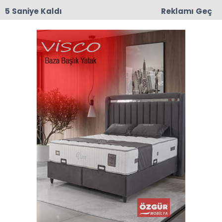
4 Saniye Kaldı
Reklamı Geç
10:43
Nermin Güner Vefat Etti
Anasayfa
Taşova
Çaydibinde Hayat Boyu Öğrenme Coşkusu: Yıl Sonu
Sergisi Büyük İlgi Gördü
Çaydibinde Hayat Boyu
Öğrenme Coşkusu: Yıl
Sonu Sergisi Büyük İlgi
Gördü