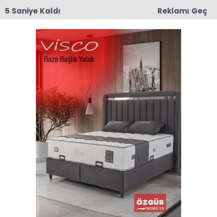
4 Saniye Kaldı
Reklamı Geç
10:43
Nermin Güner Vefat Etti
Anasayfa
Taşova
Taşova Lisesi’nin Emektar Öğretmenleri Yıllar Sonra
Buluştu
Taşova Lisesi’nin Emektar
Öğretmenleri Yıllar Sonra
Buluştu
26-06-2025 07:59