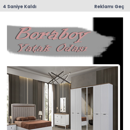
4 Saniye Kaldı
Reklamı Geç
09:02
Muhtar Harun Zorlu’nun Kederli Günü
Saz Haberleri
Son dakika Saz haberleri ve Saz haberleri ile ilgili
tüm sıcak gelişmeleri sayfamızdan takip
edebilirsiniz.
Saz ile ilgili 31 haber listeleniyor.