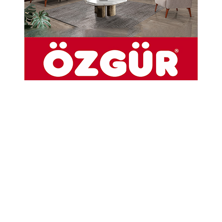
Havva Öz Vefat Etti