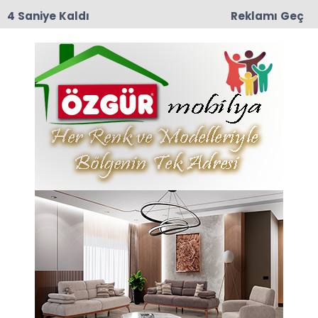
3 Saniye Kaldı
Reklamı Geç
12:57
TRT Belgesel’den Taşova Çiçek Bamyası
Belgeseli: 9 Ağustos Pazar Günü Yayında!
Gazi Haberleri
Son dakika Gazi haberleri ve Gazi haberleri ile
ilgili tüm sıcak gelişmeleri sayfamızdan takip
edebilirsiniz.
Gazi ile ilgili 50 haber listeleniyor.