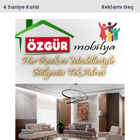
3 Saniye Kaldı
Reklamı Geç
17:37
RECEP ÇOLAK VEFAT ETTİ
Erdem Haberleri
Son dakika Erdem haberleri ve Erdem haberleri
ile ilgili tüm sıcak gelişmeleri sayfamızdan takip
edebilirsiniz.
Erdem ile ilgili 38 haber listeleniyor.