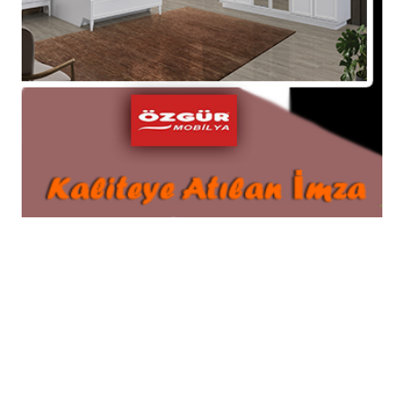
ekibinin Boğalı dağında olası bir afet
durumunda haberleşme imkanı sağlayacak
olan 6 ili birbirine bağlayan rölenin bakım ve
onarım çalışması için gönüllü olarak yaptıkları
iş esnasında yaşadıkları zorlukları görüntüledik.
08-04-2025 13:44
Güncelleme : 08-04-2025 13:54
Abone Ol