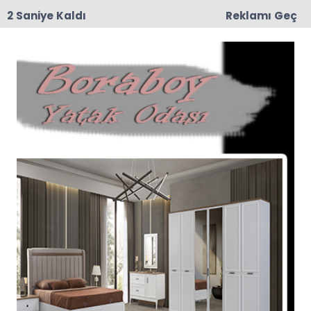
1 Saniye Kaldı
Reklamı Geç
11:19
Taşova Gençlik Merkezi İçin İhale Süreci Başladı
Anasayfa
Kaymakamlık
TRAC Erbaa Afet ve Acil
Durum Haberleşme
Ekibinin Boğalı Dağına
Zorlu Yolculuğu
TRAC Erbaa Afet ve Acil Durum haberleşme