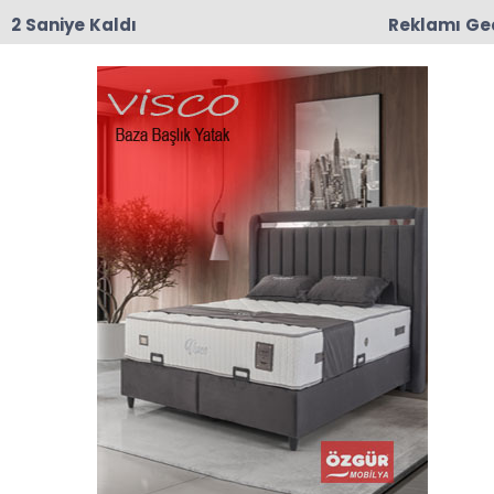
1 Saniye Kaldı
Reklamı Ge
09:15
6 Ağustos Taşova Bamya Fiyatları
Anasayfa
ASRIN FELAKETİ DEPREM
ÜSTÜNE ŞİİRSEL SÖYLEŞİ (1 )
02-03-2023 14:55
Güncelleme : 02-03-2023 14:59
Abone Ol