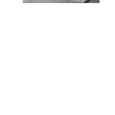
Müzeyyen Keskin
ASRIN FELAKETİ DEPREM ÜSTÜNE ŞİİRSEL
SÖYLEŞİ (1 )
ŞAİRLER AĞLIYOR, ŞİİR AĞLIYOR... / Hikmet
Okuyar
TOROS DAĞLARINI DUMAN KAPLAMIŞ,
ŞAİRLER AĞLIYOR, ŞİİR AĞLIYOR..
ASRIN FELAKETİ NE HESAPLAMIŞ...