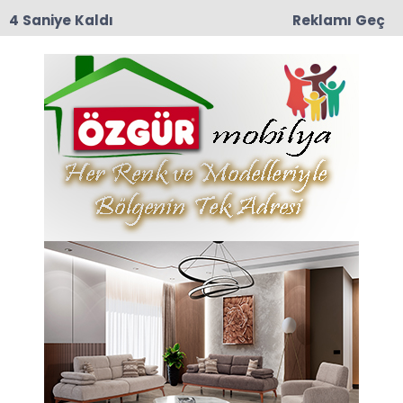
3 Saniye Kaldı
Reklamı Geç
12:57
TRT Belgesel’den Taşova Çiçek Bamyası
Belgeseli: 9 Ağustos Pazar Günü Yayında!
Anasayfa
Anneler gününüz kutlu
olsun
11-05-2025 23:03
Güncelleme : 11-05-2025 23:06
Abone Ol