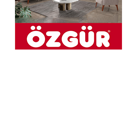
Müzeyyen Keskin
Anneler gününüz kutlu olsun
Ebedi aleme vasıl oluşunun 9. Yıl oldu. Amasya
Sevdası Dostlarının Sevgili Annesi’ne Fatiha..
Hem öksüz de yetim, yüreğim annem
Bakma hiç kocaman, olduğuma sen.
Yalnız yüreğimle, dardayım annem..
Bakma hiç kocaman, olduğuma sen.