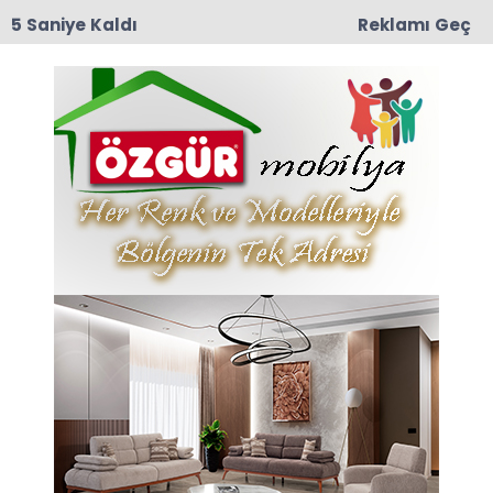
4 Saniye Kaldı
Reklamı Geç
17:37
RECEP ÇOLAK VEFAT ETTİ
Anasayfa
Taşova
Yediuyurlar Boğalıda Görüntülendi
Yediuyurlar Boğalıda
Görüntülendi
04-06-2026 10:30
Abone Ol