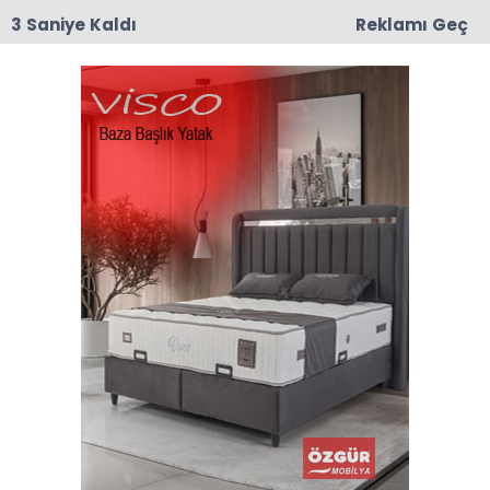
3 Saniye Kaldı
Reklamı Geç
00:03
CHP Taşova'da Mustafa Korkmaz İlçe Başkanı
Olarak Atandı
Anasayfa
Taşova
Destek Köyü’nde Yıl Sonu Sergisi Açıldı
Destek Köyü’nde Yıl Sonu
Sergisi Açıldı
03-06-2026 15:45
Abone Ol