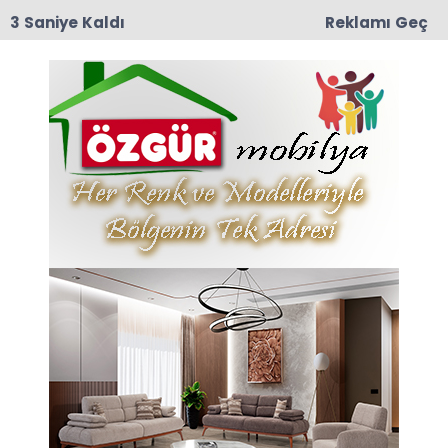
3 Saniye Kaldı
Reklamı Geç
10:29
Taşova İlçe Emniyet Müdürlüğü’ne Emniyet Amiri
Bünyamin Dede Atandı
Anasayfa
Taşova
1933 yılında Solingen'de Şehit Edilen Genç Ailesi Kabri
Başında Anıldı
1933 yılında Solingen'de
Şehit Edilen Genç Ailesi
Kabri Başında Anıldı
29-05-2026 15:58