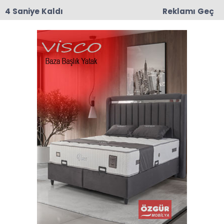
4 Saniye Kaldı
Reklamı Geç
10:43
Nermin Güner Vefat Etti
Anasayfa
Taşova
7,5 Liralık Çayı, İş Yerinin Birinci Yılına Özel 1 Liradan
Sattı
7,5 Liralık Çayı, İş Yerinin
Birinci Yılına Özel 1 Liradan
Sattı
05-12-2025 16:05