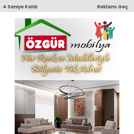
3 Saniye Kaldı
Reklamı Geç
15:25
İYİ Parti Taşova İlçe Teşkilatından Eş Zamanlı
Basın Açıklaması: "İhanetin Zaman Aşımı Yoktur!"
Vefathaber Haberleri
Son dakika Vefathaber haberleri ve Vefathaber
haberleri ile ilgili tüm sıcak gelişmeleri
sayfamızdan takip edebilirsiniz.
Vefathaber ile ilgili 50 haber listeleniyor.