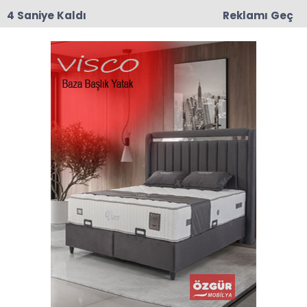
3 Saniye Kaldı
Reklamı Geç
19:38
Sonisa (Uluköy) Bölge Tarihini Yeniden Yazabilir
mi?
Anasayfa
VEFAT
Halit Celep Vefat Etti
Taşova’ya bağlı Tekke köyü halkından Halit
Celep 80 yaşında vefat etti.
03-02-2026 00:25